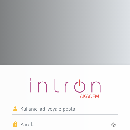
Ana içeriğe git
İNTRON Akademi
Hoş Geldiniz!
Kullanıcı adı veya e-posta
Parola